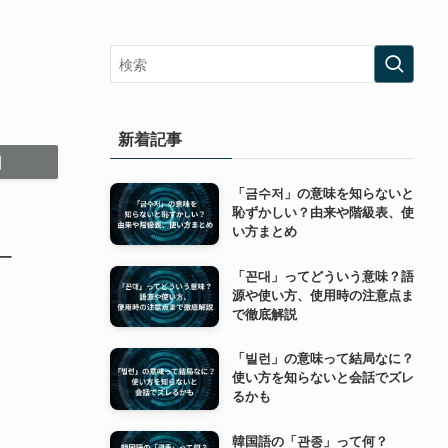
新着記事
「금수저」の意味を知らないと
恥ずかしい？由来や階級表、使
い方まとめ
ー
「꼰대」ってどういう意味？語
源や使い方、使用時の注意点ま
で徹底解説
「빌런」の意味って結局なに？
使い方を知らないと会話でズレ
るかも
韓国語の「관종」って何？