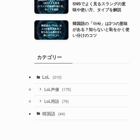
SNSでよく見るスラングの意
味や使い方、タイプを解説
韓国語の「아싸」は2つの意味
がある？知らないと恥をかく使
い分けのコツ
カテゴリー
LoL
(310)
(175)
LoL声優
(76)
LoL用語
韓国語
(44)