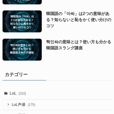
韓国語の「아싸」は2つの意味があ
る？知らないと恥をかく使い分けの
コツ
핵인싸の意味とは？使い方も分かる
韓国語スラング講座
カテゴリー
LoL
(310)
LoL声優
(175)