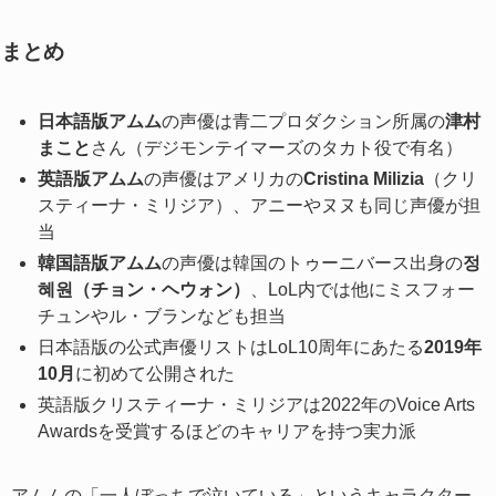
まとめ
日本語版アムム
の声優は青二プロダクション所属の
津村
まこと
さん（デジモンテイマーズのタカト役で有名）
英語版アムム
の声優はアメリカの
Cristina Milizia
（クリ
スティーナ・ミリジア）、アニーやヌヌも同じ声優が担
当
韓国語版アムム
の声優は韓国のトゥーニバース出身の
정
혜원（チョン・ヘウォン）
、LoL内では他にミスフォー
チュンやル・ブランなども担当
日本語版の公式声優リストはLoL10周年にあたる
2019年
10月
に初めて公開された
英語版クリスティーナ・ミリジアは2022年のVoice Arts
Awardsを受賞するほどのキャリアを持つ実力派
アムムの「一人ぼっちで泣いている」というキャラクター