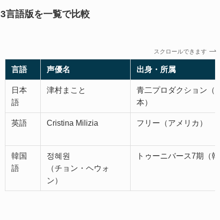
3言語版を一覧で比較
スクロールできます
言語
声優名
出身・所属
日本
津村まこと
青二プロダクション（
語
本）
英語
Cristina Milizia
フリー（アメリカ）
韓国
정혜원
トゥーニバース7期（
語
（チョン・ヘウォ
ン）