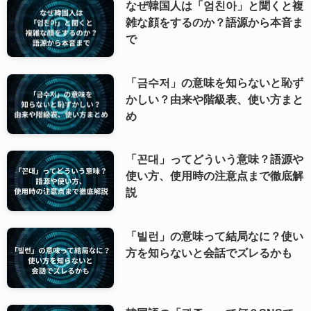
なぜ韓国人は「엄친아」と聞くと複
雑な顔をするのか？語源から本音ま
で
「금수저」の意味を知らないと恥ず
かしい？由来や階級表、使い方まと
め
「꼰대」ってどういう意味？語源や
使い方、使用時の注意点まで徹底解
説
「빌런」の意味って結局なに？使い
方を知らないと会話でズレるかも