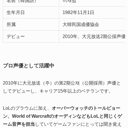
名前（韓国語）
이재범
生年月日
1982年11月1日
所属
大韓民国成優協会
デビュー
2010年、大元放送2期公採声優
プロ声優として活躍中
2010年に大元放送（주）の第2期公채（公開採用）声優と
してデビューし、キャリア15年以上のベテランです。
LoLのブラウムに加え、
オーバーウォッチのトールビョー
ン、World of WarcraftのオーディンなどもLoLと同じくゲ
ーム音声を担当
していてゲームファンにとっては聞き覚え