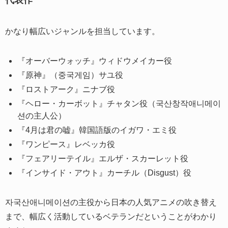
代表作
かなり幅広いジャンルを担当しています。
『オーバーウォッチ』ウィドウメイカー役
『原神』（중국게임）サユ役
『ロストアーク』ニナブ役
『ヘロー・カーボット』チャタン役（국산창작애니메이
션の主人公）
『4月は君の嘘』韓国語版のイガワ・エミ役
『ワンピース』レベッカ役
『フェアリーテイル』エルザ・スカーレット役
『インサイド・アウト』カーチル（Disgust）役
자국산애니메이션の主役から日本の人気アニメの吹き替え
まで、幅広く活動しているベテランだということがわかり