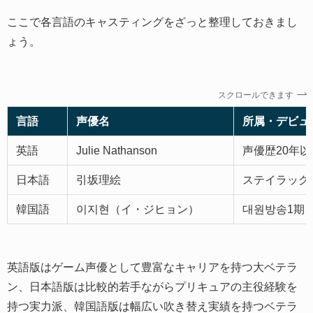
ここで各言語のキャスティングをざっと整理しておきまし
ょう。
スクロールできます
言語
声優名
所属・デビュ
英語
Julie Nathanson
声優歴20年以
日本語
引坂理絵
ステイラック、
韓国語
이지현（イ・ジヒョン）
대원방송1期、
英語版はゲーム声優として豊富なキャリアを持つ大ベテラ
ン、日本語版は比較的若手ながらプリキュアの主役経験を
持つ実力派、韓国語版は幅広い吹き替え実績を持つベテラ