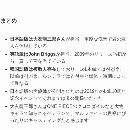
まとめ
日本語版は大友龍三郎さん
が担当。重厚な低音で岩の巨
人を体現している
英語版はJohn Briggs
が担当。2009年のリリース当初か
ら一貫して声を当てている
韓国語版は複数人存在
しており、LoL本編では신경훈、
以前は김기흥、ルンテラでは김현수と媒体・時期によっ
て異なる
日本語版の声優陣が公開されたのは2019年のLoL10周年
記念イベントでそれまでは非公開扱いだった
大友龍三郎さんはONE PIECEのクロコダイルなど大物
キャラで知られるベテランで、マルファイトの貫禄にぴ
ったりのキャスティングだと感じます