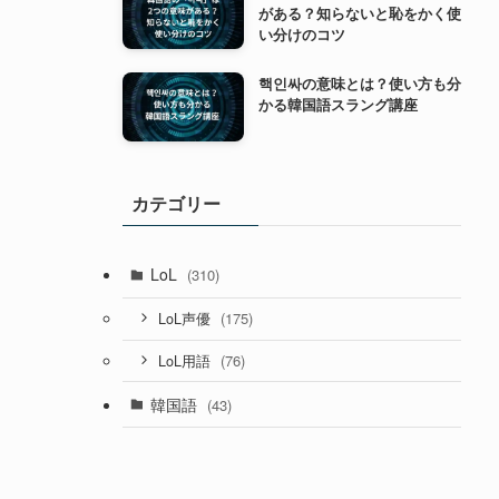
がある？知らないと恥をかく使
い分けのコツ
핵인싸の意味とは？使い方も分
かる韓国語スラング講座
カテゴリー
LoL
(310)
(175)
LoL声優
(76)
LoL用語
韓国語
(43)