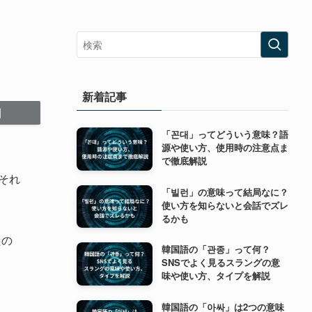
新着記事
「꼰대」ってどういう意味？語
源や使い方、使用時の注意点ま
で徹底解説
それ
「빌런」の意味って結局なに？
使い方を知らないと会話でズレ
るかも
たの
韓国語の「관종」って何？
SNSでよく見るスラングの意
味や使い方、タイプを解説
韓国語の「아싸」は2つの意味