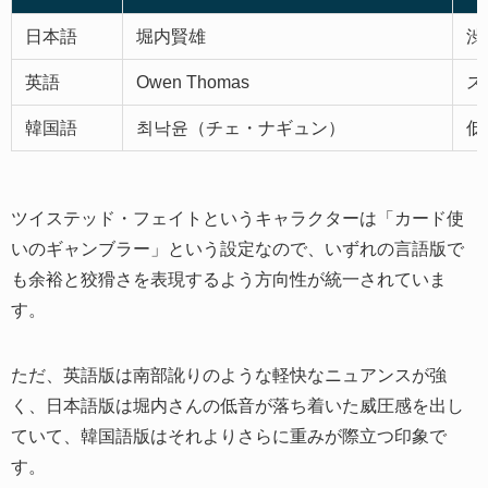
日本語
堀内賢雄
渋
英語
Owen Thomas
ス
韓国語
최낙윤（チェ・ナギュン）
低
ツイステッド・フェイトというキャラクターは「カード使
いのギャンブラー」という設定なので、いずれの言語版で
も余裕と狡猾さを表現するよう方向性が統一されていま
す。
ただ、英語版は南部訛りのような軽快なニュアンスが強
く、日本語版は堀内さんの低音が落ち着いた威圧感を出し
ていて、韓国語版はそれよりさらに重みが際立つ印象で
す。