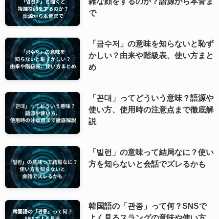
雑な顔をするのか？語源から本音ま
で
「금수저」の意味を知らないと恥ず
かしい？由来や階級表、使い方まと
め
「꼰대」ってどういう意味？語源や
使い方、使用時の注意点まで徹底解
説
「빌런」の意味って結局なに？使い
方を知らないと会話でズレるかも
韓国語の「관종」って何？SNSで
よく見るスラングの意味や使い方、