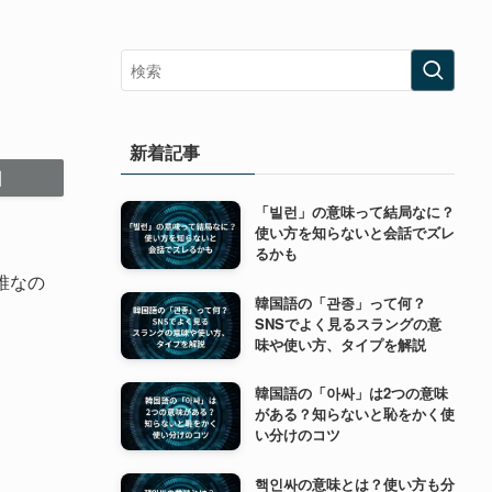
新着記事
「빌런」の意味って結局なに？
使い方を知らないと会話でズレ
るかも
が誰なの
韓国語の「관종」って何？
SNSでよく見るスラングの意
味や使い方、タイプを解説
韓国語の「아싸」は2つの意味
がある？知らないと恥をかく使
い分けのコツ
핵인싸の意味とは？使い方も分