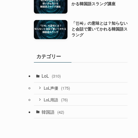
かる韓国語スラング講座
「인싸」の意味とは？知らない
と会話で置いてかれる韓国語ス
ラング
カテゴリー
LoL
(310)
(175)
LoL声優
(76)
LoL用語
韓国語
(42)