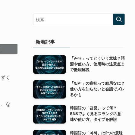
新着記事
「꼰대」ってどういう意味？語
源や使い方、使用時の注意点ま
で徹底解説
まずく
「빌런」の意味って結局なに？
使い方を知らないと会話でズレ
るかも
た、な
韓国語の「관종」って何？
SNSでよく見るスラングの意
味や使い方、タイプを解説
韓国語の「아싸」は2つの意味