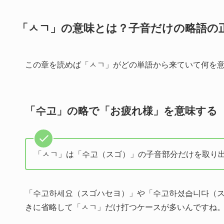
「ㅅㄱ」の意味とは？子音だけの略語の
この章を読めば「ㅅㄱ」がどの単語から来ていて何を
「수고」の略で「お疲れ様」を意味する
「ㅅㄱ」は「수고（スゴ）」の子音部分だけを取り
「수고하세요（スゴハセヨ）」や「수고하셨습니다（
きに省略して「ㅅㄱ」だけ打つケースが多いんですね