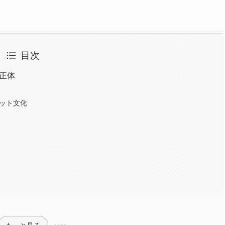
目次
正体
ット文化
もっと見る