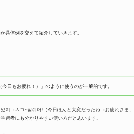
のか具体例を交えて紹介していきます。
（今日もお疲れ！）」のように使うのが一般的です。
었지→ㅅㄱ~잘쉬어!（今日ほんと大変だったね→お疲れさま、
人学習者にも分かりやすい使い方だと思います。