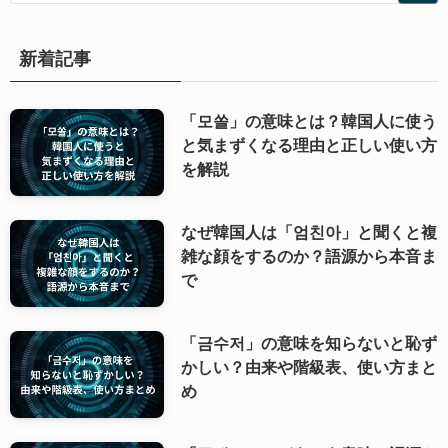
新着記事
「모쏠」の意味とは？韓国人に使う
と気まずくなる理由と正しい使い方
を解説
なぜ韓国人は「엄친아」と聞くと複
雑な顔をするのか？語源から本音ま
で
「금수저」の意味を知らないと恥ず
かしい？由来や階級表、使い方まと
め