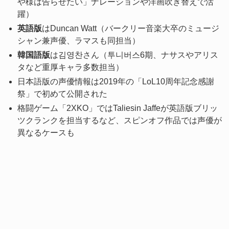
や様は告らせたい」ナレーションや洋画吹き替えで活
躍）
英語版
はDuncan Watt（バークリー音楽大卒のミュージ
シャン兼声優、ラマスも同担当）
韓国語版
は김영찬さん（투니버스6期、ナサスやアリス
タなど重厚キャラ多数担当）
日本語版の声優情報は2019年の「LoL10周年記念感謝
祭」で初めて公開された
格闘ゲーム「2XKO」ではTaliesin Jaffeが英語版ブリッ
ツクランクを担当するなど、スピンオフ作品では声優が
異なるケースも