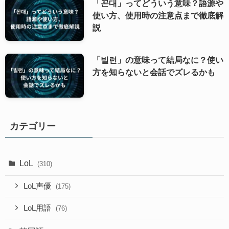
「꼰대」ってどういう意味？語源や
使い方、使用時の注意点まで徹底解
説
「빌런」の意味って結局なに？使い
方を知らないと会話でズレるかも
カテゴリー
LoL
(310)
LoL声優
(175)
LoL用語
(76)