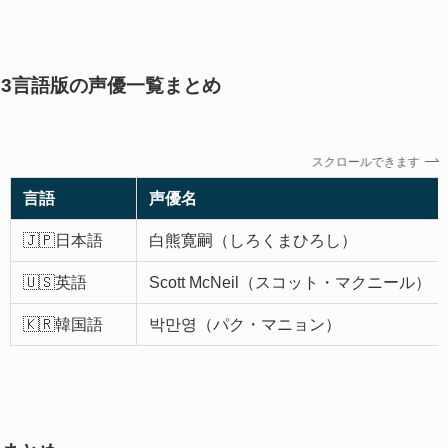
3言語版の声優一覧まとめ
スクロールできます
言語
声優名
🇯🇵日本語
白熊寛嗣（しろくまひろし）
🇺🇸英語
Scott McNeil（スコット・マクニール）
🇰🇷韓国語
박만영（パク・マニョン）