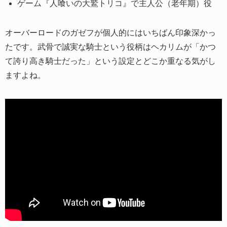
ゲーム『人喰いの大鷲トリコ』で主人公（老年期）役
オーバーロードのガゼフが個人的にはいちばん印象深かっ
たです。武骨で誠実な騎士という役柄はヘカリムが「かつ
て誇り高き騎士だった」という設定とどこか重なる気がし
ますよね。