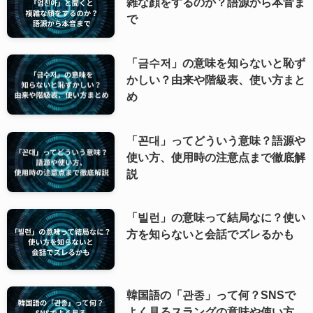
雑な顔をするのか？語源から本音ま
で
「금수저」の意味を知らないと恥ず
かしい？由来や階級表、使い方まと
め
「꼰대」ってどういう意味？語源や
使い方、使用時の注意点まで徹底解
説
「빌런」の意味って結局なに？使い
方を知らないと会話でズレるかも
韓国語の「관종」って何？SNSで
よく見るスラングの意味や使い方、