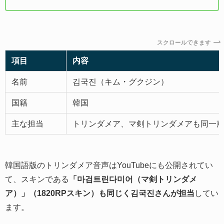
スクロールできます
項目
内容
名前
김국진（キム・グクジン）
国籍
韓国
主な担当
トリンダメア、マ剣トリンダメアも同一
韓国語版のトリンダメア音声はYouTubeにも公開されてい
て、スキンである
「마검트린다미어（マ剣トリンダメ
ア）」（1820RPスキン）も同じく김국진さんが担当
してい
ます。