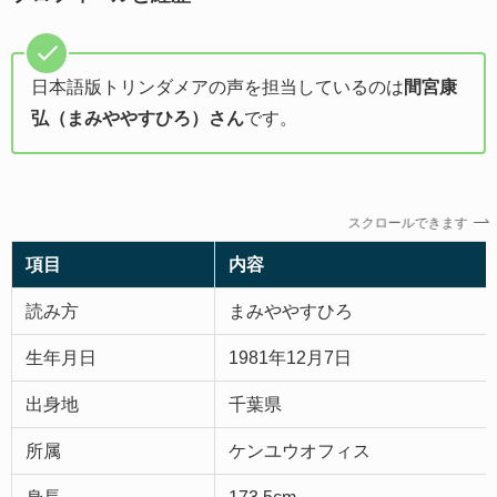
日本語版トリンダメアの声を担当しているのは
間宮康
弘（まみややすひろ）さん
です。
スクロールできます
項目
内容
読み方
まみややすひろ
生年月日
1981年12月7日
出身地
千葉県
所属
ケンユウオフィス