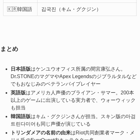
🇰🇷韓国語
김국진（キム・グクジン）
まとめ
日本語版
はケンユウオフィス所属の間宮康弘さん。
Dr.STONEのマグマやApex Legendsのジブラルタルなど
でもおなじみのベテランバイプレイヤー
英語版
はアメリカ人声優のブライアン・サマー。200本
以上のゲームに出演している実力者で、ウォーウィック
も担当
韓国語版
はキム・グクジンさんが担当。スキン版の마검
트린다미어も同じ声優が演じている
トリンダメアの名前の由来
はRiot共同創業者マーク・メ